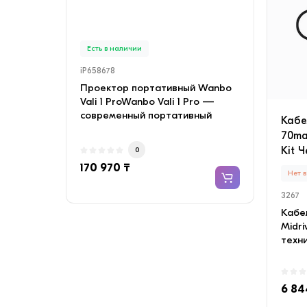
INVE
медн
Есть в наличии
Есть
iP658678
iP658
Проектор портативный Wanbo
Конд
Vali 1 ProWanbo Vali 1 Pro —
SAVIN
современный портативный
с мед
Кабе
проектор с качествен..
Объе
70ma
Kit 
0
170 970 ₸
135 
Нет 
3267
Кабе
Midri
техни
вожд
6 84