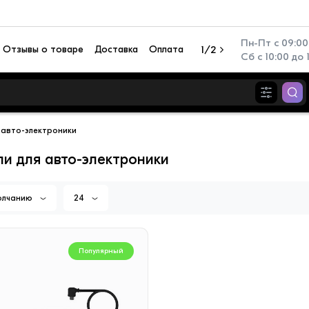
Пн-Пт с 09:00 
Отзывы о товаре
Доставка
Оплата
1/2
Сб с 10:00 до 
 авто-электроники
и для авто-электроники
олчанию
24
Популярный
Популя
Популярный
иционер настенный TCL
Перезаряжаемый фонар
N TAC-SV09HSV/ZA
Camelion RS940-CBH