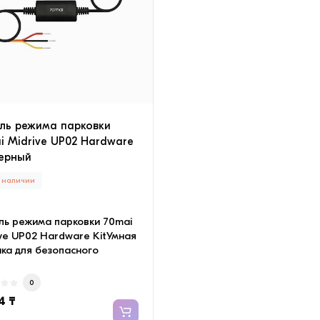
RTER (в комплекте с
ыми трубами) Белый
 в наличии
Есть в наличии
672
iP658666
иционер настенный TCL
Camelion RS940 2-в-1 фона
 INVERTER-09 (в комплекте
рабочий свет
ными трубами) Белый ·
Многофункциональный фо
ль режима парковки
мный воздуш..
Camelion RS940 сочета..
i Midrive UP02 Hardware
Черный
0
0
960 ₸
2 192 ₸
в наличии
ль режима парковки 70mai
ve UP02 Hardware KitУмная
ка для безопасного
енияиМонитор..
0
4 ₸