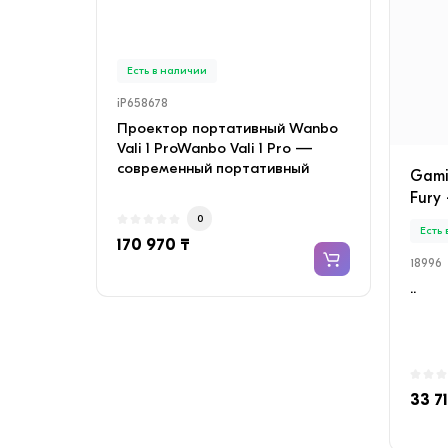
INVE
медн
Есть в наличии
Есть
iP658678
iP658
Проектор портативный Wanbo
Конд
Vali 1 ProWanbo Vali 1 Pro —
SAVIN
современный портативный
с мед
Gami
проектор с качествен..
Объе
Fury 
0
Есть
170 970 ₸
135 
18996
..
33 71