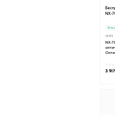
Бесп
NX-7
Есть
14193
NX-7
оптич
Опти
разре
3 917