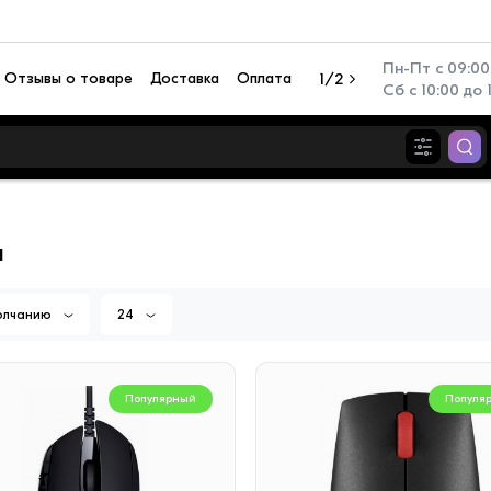
Пн-Пт с 09:00 
Отзывы о товаре
Доставка
Оплата
1/2
Сб с 10:00 до 
и
олчанию
24
Популярный
Популя
Популярный
Популя
иционер настенный TCL
Перезаряжаемый фонар
N TAC-SV09HSV/ZA
Camelion RS940-CBH