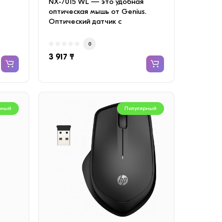
NX-7015 WL — это удобная
оптическая мышь от Genius.
Оптический датчик с
разрешением до 1600 dpi имее..
0
3 917 ₸
рный
Популярный