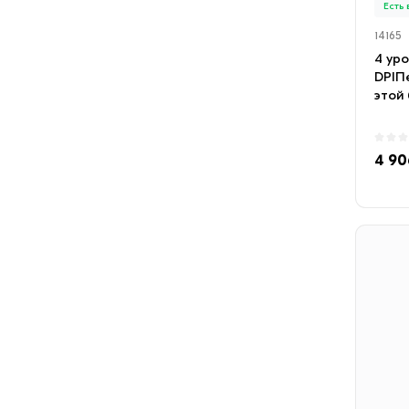
Есть
14165
4 ур
DPIП
этой
1000/
4 90