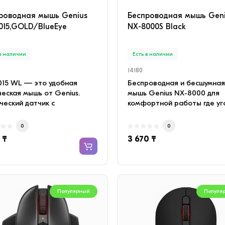
роводная мышь Genius
Беспроводная мышь Gen
015,GOLD/BlueEye
NX-8000S Black
 в наличии
Есть в наличии
14180
015 WL — это удобная
Беспроводная и бесшумная
еская мышь от Genius.
мышь Genius NX-8000 для
ческий датчик с
комфортной работы где уг
шением до 1600 dpi имее..
и в любое времяБесшумн..
0
0
 ₸
3 670 ₸
Популярный
Популя