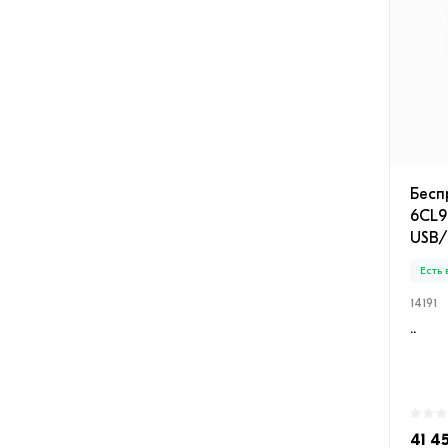
Бесп
6CL9
USB/
Есть
14191
..
41 4