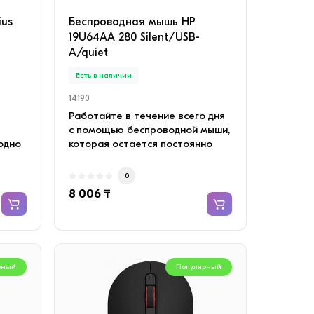
ius
Беспроводная мышь HP
19U64AA 280 Silent/USB-
A/quiet
Есть в наличии
14190
Работайте в течение всего дня
с помощью беспроводной мыши,
одно
которая остается постоянно
подключенной. ..
0
8 006 ₸
рный
Популярный