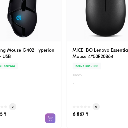
RTER (в комплекте с
ыми трубами) Белый
 в наличии
Есть в наличии
672
iP658666
иционер настенный TCL
Camelion RS940 2-в-1 фона
 INVERTER-09 (в комплекте
рабочий свет
ными трубами) Белый ·
Многофункциональный фо
ng Mouse G402 Hyperion
MICE_BO Lenovo Essentia
мный воздуш..
Camelion RS940 сочета..
- USB
Mouse 4Y50R20864
0
0
 в наличии
Есть в наличии
960 ₸
2 192 ₸
18995
..
0
0
5 ₸
6 867 ₸