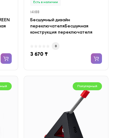
Есть в наличии
14188
REEN
Бесшумный дизайн
ная
переключателяБесшумная
конструкция переключателя
снижает шум щелчка. Позвольте
эффе..
0
3 670 ₸
рный
Популярный