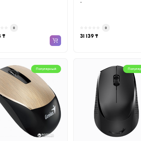
..
0
0
3 ₸
31 139 ₸
Популярный
Популя