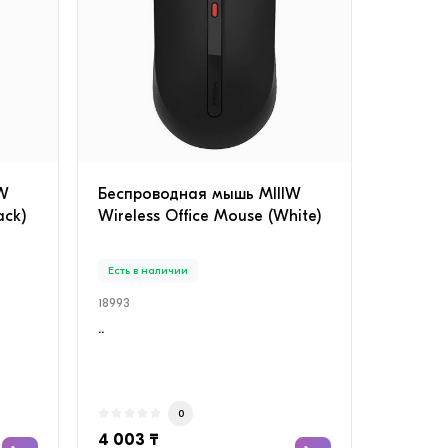
IW
Беспроводная мышь MIIIW
ack)
Wireless Office Mouse (White)
Есть в наличии
18993
..
0
4 003 ₸