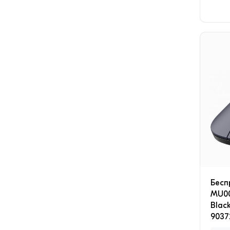
Бесп
MU00
Blac
9037