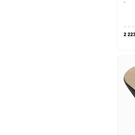
..
2 22