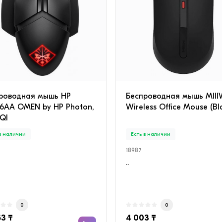
роводная мышь HP
Беспроводная мышь MII
6AA OMEN by HP Photon,
Wireless Office Mouse (Bl
QI
 в наличии
Есть в наличии
18987
..
0
0
53 ₸
4 003 ₸