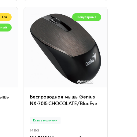
Топ
Популярный
рный
мышь
Беспроводная мышь Genius
NX-7015,CHOCOLATE/BlueEye
Есть в наличии
14163