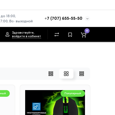
до 18:00, 
+7 (707) 655-55-50
17:00, Вс- выходной
0
Здравствуйте,
войдите в кабинет
рный
Популярный
рный
Популярный
ь
Материнская плата ASRock
Наушни
A620AM-HVS AM5 2xDDR5
A30 Gr