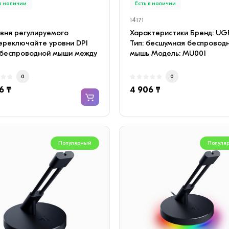
 в наличии
Есть в наличии
14171
овня регулируемого
Характеристики Бренд: UG
ереключайте уровни DPI
Тип: бесшумная беспровод
 беспроводной мыши между
мышь Модель: MU001
1600/2000/4000, ..
Подключение: беспров..
0
0
6 ₸
4 906 ₸
Популярный
Популя