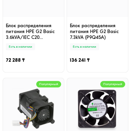
Блок распределения
Блок распределения
питания HPE G2 Basic
питания HPE G2 Basic
3.6kVA/IEC C20
7.3kVA (P9Q45A)
Detachable 16A/100-
Есть в наличии
Есть в наличии
240V Outlets (20) C13 (2)
C19 (P9Q38A)
72 288 ₸
136 241 ₸
Популярный
Популярный