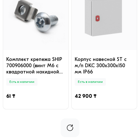
Комплект крепежа SHIP
Корпус навесной ST c
700906000 (винт M6 с
м/п DKC 300x300х150
квадратной накидной
мм IP66
гайкой)
Есть в наличии
Есть в наличии
61 ₸
42 900 ₸