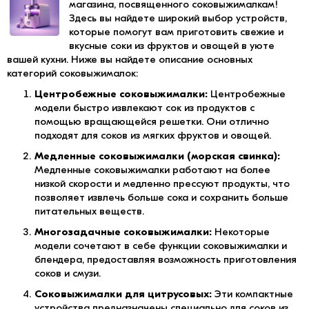
магазина, посвященного соковыжималкам!
Здесь вы найдете широкий выбор устройств,
которые помогут вам приготовить свежие и
вкусные соки из фруктов и овощей в уюте
вашей кухни. Ниже вы найдете описание основных
категорий соковыжималок:
Центробежные соковыжималки:
Центробежные
модели быстро извлекают сок из продуктов с
помощью вращающейся решетки. Они отлично
подходят для соков из мягких фруктов и овощей.
Медленные соковыжималки (морская свинка):
Медленные соковыжималки работают на более
низкой скорости и медленно прессуют продукты, что
позволяет извлечь больше сока и сохранить больше
питательных веществ.
Многозадачные соковыжималки:
Некоторые
модели сочетают в себе функции соковыжималки и
блендера, предоставляя возможность приготовления
соков и смузи.
Соковыжималки для цитрусовых:
Эти компактные
устройства предназначены специально для соков из