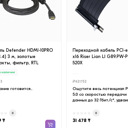
RTER (в комплекте с
ыми трубами) Белый
 в наличии
Есть в наличии
672
iP658666
иционер настенный TCL
Camelion RS940 2-в-1 фона
 INVERTER-09 (в комплекте
рабочий свет
ными трубами) Белый ·
Многофункциональный фо
ль Defender HDMI-10PRO
Переходной кабель PCI-e 
мный воздуш..
Camelion RS940 сочета..
 1.4) 3 м, золотые
x16 Riser Lian LI G89.PW-P
акты, фильтр, RTL
520X
0
0
960 ₸
2 192 ₸
 в наличии
93
iP621752
ние готовится..
Ощутите весь потенциал P
5.0 со скоростью передачи
данных до 32 Гбит/с*, удва
пропускную спос..
0
0
9 ₸
31 478 ₸