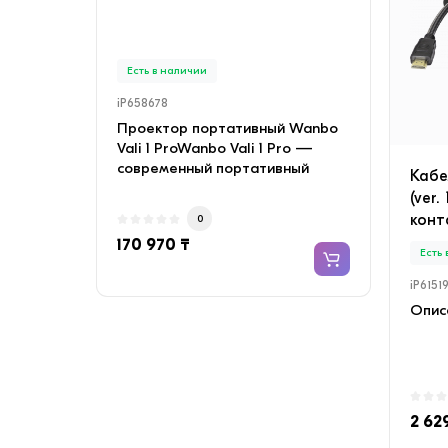
INVE
медн
Есть в наличии
Есть
iP658678
iP658
Проектор портативный Wanbo
Конд
Vali 1 ProWanbo Vali 1 Pro —
SAVIN
современный портативный
с мед
Кабе
проектор с качествен..
Объе
(ver.
конт
0
170 970 ₸
135 
Есть
iP6151
Описа
2 62