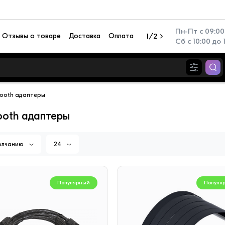
Пн-Пт с 09:00 
Отзывы о товаре
Доставка
Оплата
1/2
Сб с 10:00 до 
tooth адаптеры
ooth адаптеры
олчанию
24
Популярный
Популя
Популярный
Популя
иционер настенный TCL
Перезаряжаемый фонар
N TAC-SV09HSV/ZA
Camelion RS940-CBH