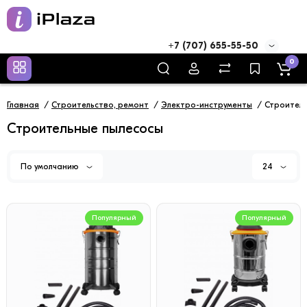
+7 (707) 655-55-50
0
Главная
Строительство, ремонт
Электро-инструменты
Строитель
Строительные пылесосы
По умолчанию
24
Популярный
Популярный