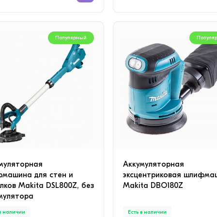
Популярный
Популя
муляторная
Аккумуляторная
машина для стен и
эксцентриковая шлифма
лков Makita DSL800Z, без
Makita DBO180Z
мулятора
 в наличии
Есть в наличии