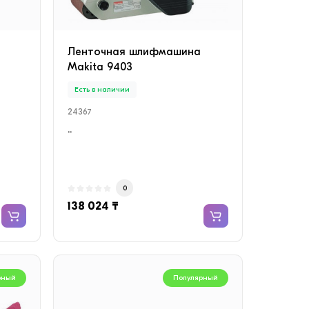
Ленточная шлифмашина
Makita 9403
Есть в наличии
24367
..
0
138 024 ₸
рный
Популярный