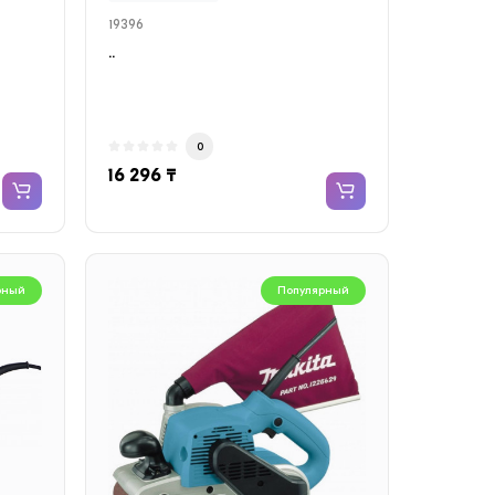
19396
..
0
16 296 ₸
рный
Популярный