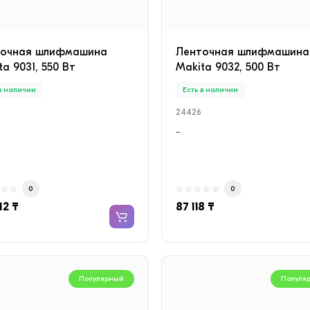
точная шлифмашина
Ленточная шлифмашина
ta 9031, 550 Вт
Makita 9032, 500 Вт
 в наличии
Есть в наличии
24426
..
0
0
12 ₸
87 118 ₸
Популярный
Популя