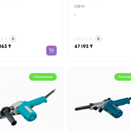
23870
..
0
0
863 ₸
47 193 ₸
Популярный
Популя