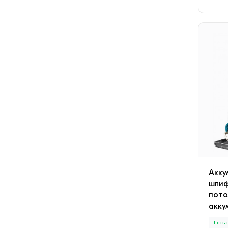
Акку
шлиф
пото
акку
Есть