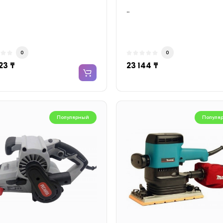
..
0
0
23 ₸
23 144 ₸
Популярный
Популя