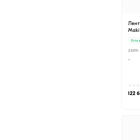
Лен
Maki
Есть
24091
..
122 6