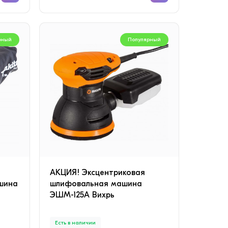
рный
Популярный
АКЦИЯ! Эксцентриковая
шина
шлифовальная машина
ЭШМ-125А Вихрь
Есть в наличии