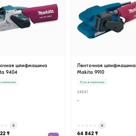
точная шлифмашина
Ленточная шлифмашина
ta 9404
Makita 9910
 в наличии
Есть в наличии
24547
..
0
0
022 ₸
64 842 ₸