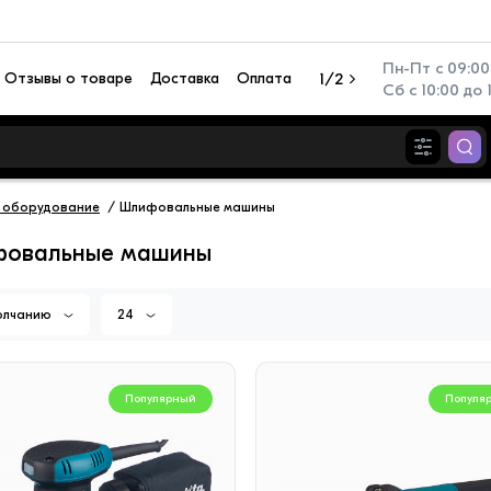
Пн-Пт с 09:00 
Отзывы о товаре
Доставка
Оплата
1/2
Сб с 10:00 до 
 оборудование
Шлифовальные машины
овальные машины
олчанию
24
Популярный
Популя
Популярный
Популя
иционер настенный TCL
Перезаряжаемый фонар
N TAC-SV09HSV/ZA
Camelion RS940-CBH