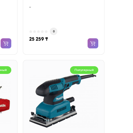
..
0
25 259 ₸
рный
Популярный