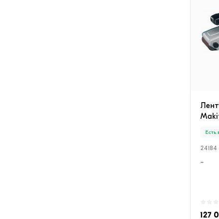
Лен
Maki
Есть
24184
..
127 