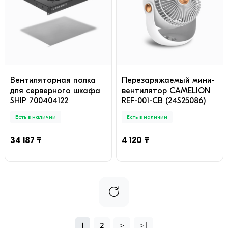
Вентиляторная полка
Перезаряжаемый мини-
для серверного шкафа
вентилятор CAMELION
SHIP 700404122
REF-001-CB (24S25086)
Есть в наличии
Есть в наличии
34 187 ₸
4 120 ₸
1
2
>
>|