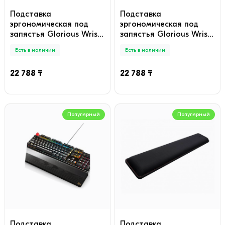
Подставка
Подставка
эргономическая под
эргономическая под
запястья Glorious Wrist
запястья Glorious Wrist
Rest Full Size Brown (GV-
Rest Full Size Dark (GV-
Есть в наличии
Есть в наличии
100-BROWN)
100-DARK)
22 788 ₸
22 788 ₸
Популярный
Популярный
Подставка
Подставка