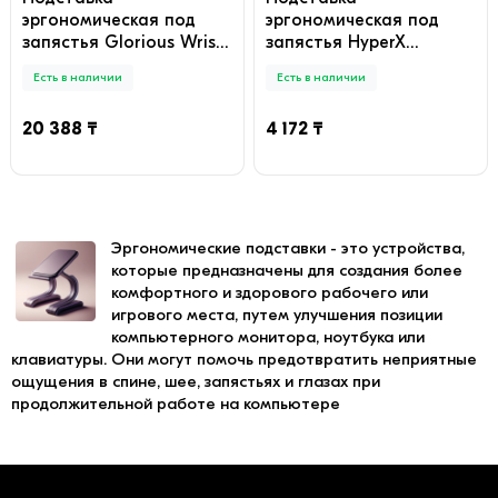
эргономическая под
эргономическая под
запястья Glorious Wrist
запястья HyperX
Rest TKL Dark (GV-87-
4Z7X2AA Wrist Rest
Есть в наличии
Есть в наличии
DARK)
(Mouse) черный
20 388 ₸
4 172 ₸
Эргономические подставки - это устройства,
которые предназначены для создания более
комфортного и здорового рабочего или
игрового места, путем улучшения позиции
компьютерного монитора, ноутбука или
клавиатуры. Они могут помочь предотвратить неприятные
ощущения в спине, шее, запястьях и глазах при
продолжительной работе на компьютере