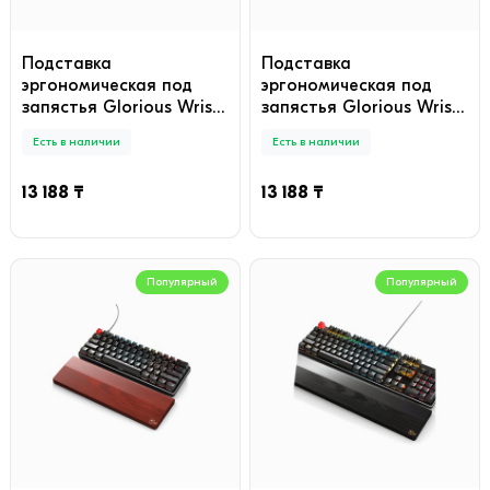
Подставка
Подставка
эргономическая под
эргономическая под
запястья Glorious Wrist
запястья Glorious Wrist
Pad TKL Black (GWR-87)
Pad TKL Stealth Black
Есть в наличии
Есть в наличии
(GWR-87-STEALTH)
13 188 ₸
13 188 ₸
Популярный
Популярный