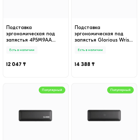
Подставка
Подставка
эргономическая под
эргономическая под
запястья 4P5M9AA
запястья Glorious Wrist
HyperX Wrist Rest (Full)
Pad Full Size Stealth
Есть в наличии
Есть в наличии
черный
Black (GWR-100-
STEALTH)
12 047 ₸
14 388 ₸
Популярный
Популярный