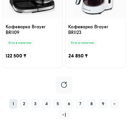
Кофеварка Brayer
Кофеварка Brayer
BR1109
BR1123
Есть в наличии
Есть в наличии
122 500 ₸
24 850 ₸
1
2
3
4
5
6
7
8
9
>
>|