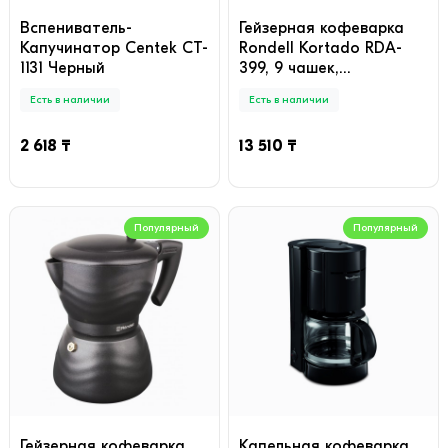
Вспениватель-
Гейзерная кофеварка
Капучинатор Centek CT-
Rondell Kortado RDA-
1131 Черный
399, 9 чашек,
коричневого цвета
Есть в наличии
Есть в наличии
2 618 ₸
13 510 ₸
Популярный
Популярный
Гейзерная кофеварка
Капельная кофеварка