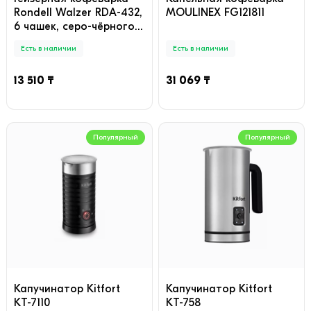
Rondell Walzer RDA-432,
MOULINEX FG121811
6 чашек, серо-чёрного
цвета
Есть в наличии
Есть в наличии
13 510 ₸
31 069 ₸
Популярный
Популярный
Капучинатор Kitfort
Капучинатор Kitfort
КТ-7110
КТ-758