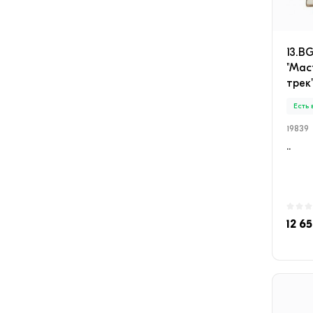
13.B
"Мас
трек
Есть
19839
..
12 65