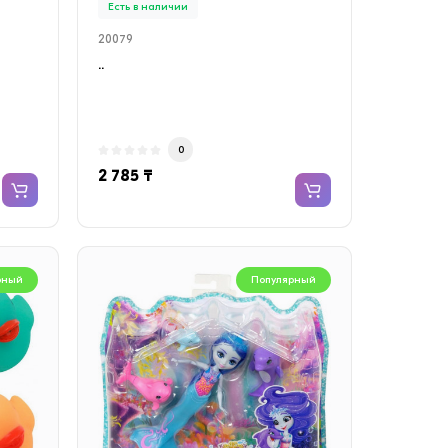
Есть в наличии
20079
..
0
2 785 ₸
рный
Популярный