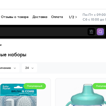
Пн-Пт с 09:00 
Отзывы о товаре
Доставка
Оплата
1/2
Сб с 10:00 до 
ы
вые наборы
олчанию
24
Популярный
Популя
Популярный
Популя
иционер настенный TCL
Перезаряжаемый фонар
N TAC-SV09HSV/ZA
Camelion RS940-CBH