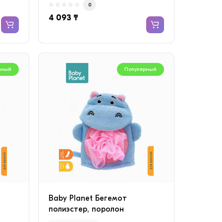
0
4 093 ₸
рный
Популярный
Baby Planet Бегемот
полиэстер, поролон