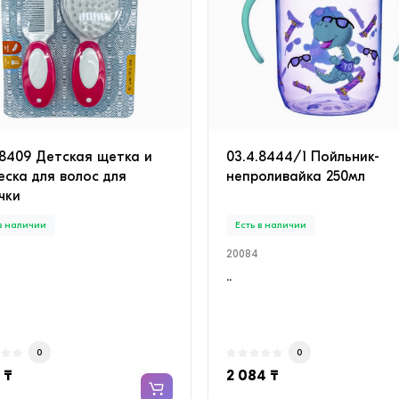
RTER (в комплекте с
ыми трубами) Белый
 в наличии
Есть в наличии
672
iP658666
иционер настенный TCL
Camelion RS940 2-в-1 фона
 INVERTER-09 (в комплекте
рабочий свет
ными трубами) Белый ·
Многофункциональный фо
.8409 Детская щетка и
03.4.8444/1 Пойльник-
мный воздуш..
Camelion RS940 сочета..
еска для волос для
непроливайка 250мл
чки
0
0
960 ₸
2 192 ₸
 в наличии
Есть в наличии
20084
..
0
0
 ₸
2 084 ₸