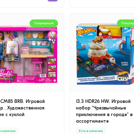
Популярный
Популя
 HCM85 BRB. Игровой
13.3 HDR26 HW. Игровой
р . Художественная
набор "Чрезвычайные
ия с куклой
приключения в городе" в
ассортименте
 в наличии
Есть в наличии