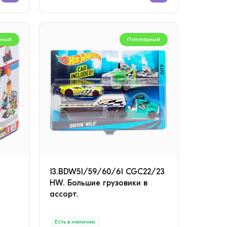
рный
Популярный
13.BDW51/59/60/61 CGC22/23
HW. Большие грузовики в
ассорт.
Есть в наличии