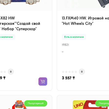
GX82 HW
13.FXM40 HW. Игровой н
терская""Создай свой
"Hot Wheels City"
" Набор "Суперскор"
 в наличии
Есть в наличии
19821
..
0
0
9 ₸
3 557 ₸
Популярный
Популя