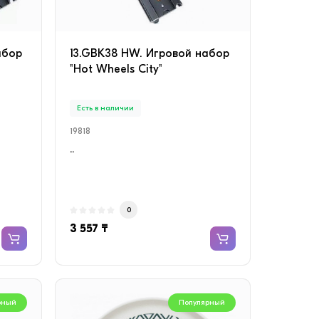
абор
13.GBK38 HW. Игровой набор
"Hot Wheels City"
Есть в наличии
19818
..
0
3 557 ₸
рный
Популярный