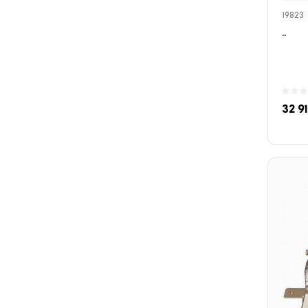
19823
..
32 9