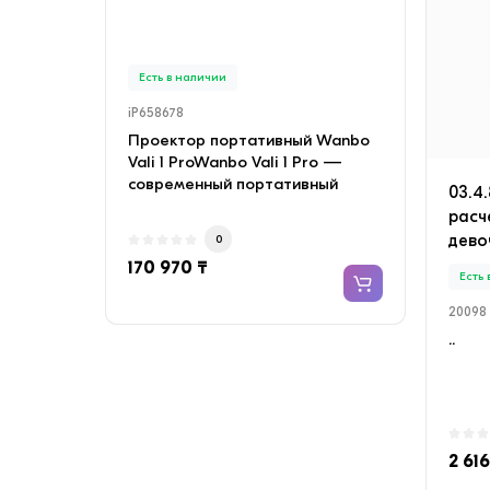
INVE
медн
Есть в наличии
Есть
iP658678
iP658
Проектор портативный Wanbo
Конд
Vali 1 ProWanbo Vali 1 Pro —
SAVIN
современный портативный
с мед
03.4
проектор с качествен..
Объе
расч
дево
0
170 970 ₸
135 
Есть
20098
..
2 616