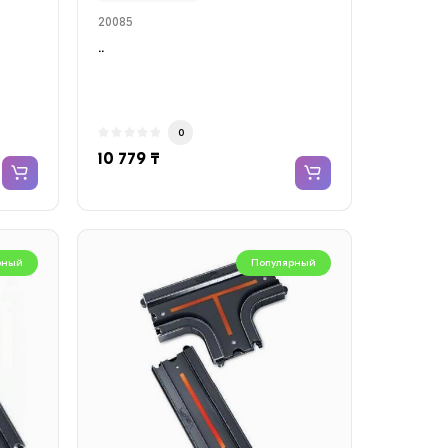
20085
..
0
10 779 ₸
рный
Популярный