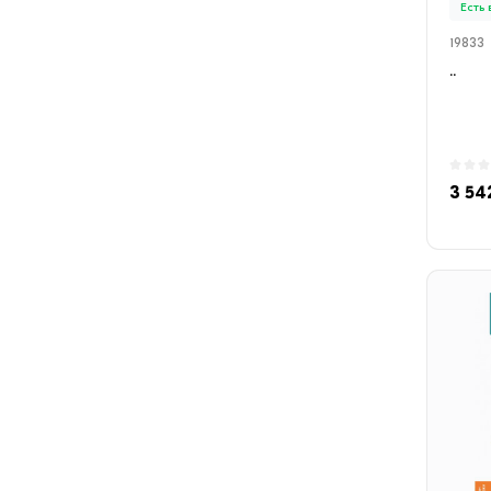
Есть
19833
..
3 54