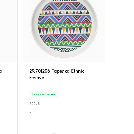
а
29.701206 Тарелка Ethnic
Festive
Есть в наличии
20078
..