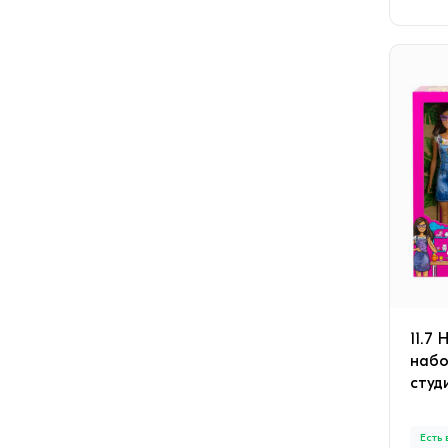
11.7
набо
студ
Есть