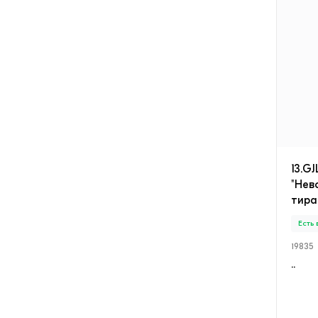
13.G
"Нев
тира
Есть
19835
..