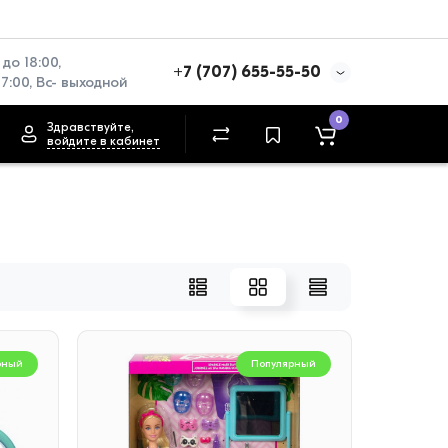
до 18:00, 
+7 (707) 655-55-50
17:00, Вс- выходной
0
Здравствуйте,
войдите в кабинет
рный
Популярный
рный
Популярный
ь
Материнская плата ASRock
Наушни
A620AM-HVS AM5 2xDDR5
A30 Gr