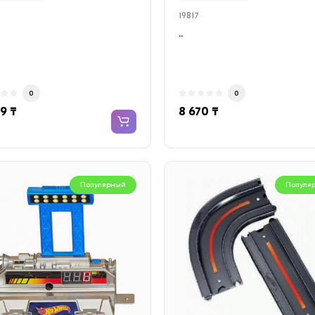
19817
..
0
0
19 ₸
8 670 ₸
Популярный
Популя