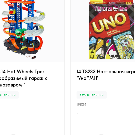
JL14 Hot Wheels.Трек
14.T8233 Настольная игр
ообразимый гараж с
"Уно""MH"
нозавром "
 в наличии
Есть в наличии
19834
..