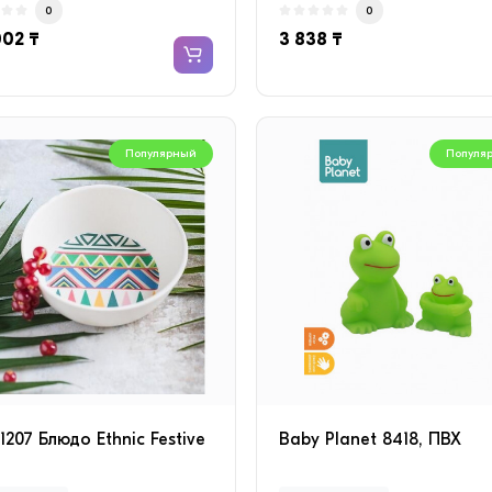
0
0
002 ₸
3 838 ₸
Популярный
Популя
1207 Блюдо Ethnic Festive
Baby Planet 8418, ПВХ