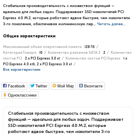
Стабильная производительность с множеством функций –
идеальна для любых задач. Поддерживает SSD-накопителей PCI
Express 4.0 M.2, которые работают вдвое быстрее, чем накопители
3-го поколения, обеспечивая молниеносную пер...
Читать далее...
Общие характеристики
Maксимальный объем оперативной памяти
128 Гб
КатегорияТовара
10
Количество разъемов SATA 3
2
Количество
слотов PCI
2 x PCI Express 3.0 x1
Количество слотов PCI Express
1 x
PCI Express 4.0 x16, 2 x PCI Express 3.0 x1
Все характеристики
Facebook
Twitter
Мой Мир
Вконтакте
Одноклассники
Стабильная производительность с множеством
функций – идеальна для любых задач. Поддерживает
SSD-накопителей PCI Express 4.0 M.2, которые
работают вдвое быстрее, чем накопители 3-го