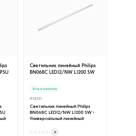
ips
Светильник линейный Philips
 PSU
BN068C LED12/NW L1200 SW
Есть в наличии
iP13231
s
Светильник линейный Philips
PSU
BN068C LED12/NW L1200 SW •
ный
Универсальный линейный
светодиодный светиль..
0