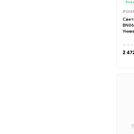
Есть
iP1314
Свети
BN06
Унив
свето
2 47