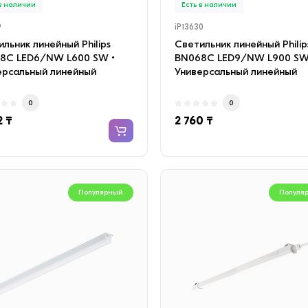
 в наличии
Есть в наличии
9
iP13630
льник линейный Philips
Светильник линейный Philip
8C LED6/NW L600 SW •
BN068C LED9/NW L900 SW
ерсальный линейный
Универсальный линейный
диодный светильник..
светодиодный светильни..
0
0
2 ₸
2 760 ₸
Популярный
Популя