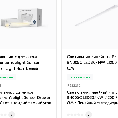
ильник c датчиком
Светильник линейный Phil
ения Yeelight Sensor
BN005C LED30/NW L1200
er Light 4шт Белый
GM
 в наличии
Есть в наличии
3
iP522292
ильник c датчиком
Светильник линейный Philip
ния Yeelight Sensor Drawer
BN005C LED30/NW L1200 
 Свет в каждый темный угол
GM • Линейный светодиод
ство сце..
светильник с тонк..
0
0