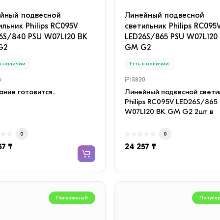
йный подвесной
Линейный подвесной
ильник Philips RC095V
светильник Philips RC095
6S/840 PSU W07L120 BK
LED26S/865 PSU W07L120
G2
GM G2
 в наличии
Есть в наличии
6
iP13830
ние готовится..
Линейный подвесной свети
Philips RC095V LED26S/865
W07L120 BK GM G2 2шт в
комплекте Лине..
0
0
57 ₸
24 257 ₸
Популярный
Популя