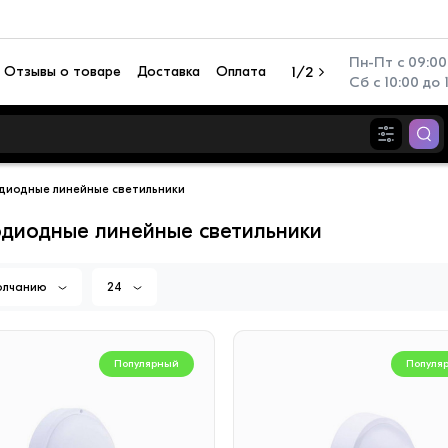
Пн-Пт с 09:00 
Отзывы о товаре
Доставка
Оплата
1/2
Сб с 10:00 до 
диодные линейные светильники
диодные линейные светильники
олчанию
24
Популярный
Популя
Популярный
Популя
иционер настенный TCL
Перезаряжаемый фонар
N TAC-SV09HSV/ZA
Camelion RS940-CBH