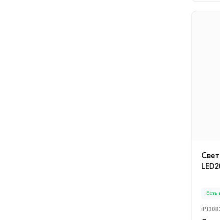
Cвет
LED2
Есть
iP1308