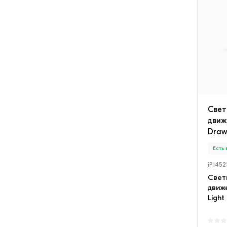
Свет
движ
Draw
Есть
iP1452
Свет
движе
Light
Множе