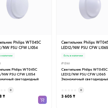
RTER (в комплекте с
ыми трубами) Белый
 в наличии
Есть в наличии
672
iP658666
иционер настенный TCL
Camelion RS940 2-в-1 фона
 INVERTER-09 (в комплекте
рабочий свет
ными трубами) Белый ·
Многофункциональный фо
ильник Philips WT045C
Cветильник Philips WT04
мный воздуш..
Camelion RS940 сочета..
2/NW PSU CFW L1054
LED12/NW PSU CFW L1065
0
0
 в наличии
Есть в наличии
960 ₸
2 192 ₸
4
iP13161
ильник Philips WT045C
Cветильник Philips WT045C
2/NW PSU CFW L1054
LED12/NW PSU CFW L1065
омичный светодиодный
Экономичный светодиодны
льник для внутренн..
светильник для внутренн..
0
0
8 ₸
3 605 ₸