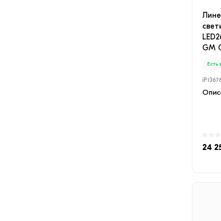
Лине
свет
LED2
GM 
Есть
iP1367
Описа
24 2