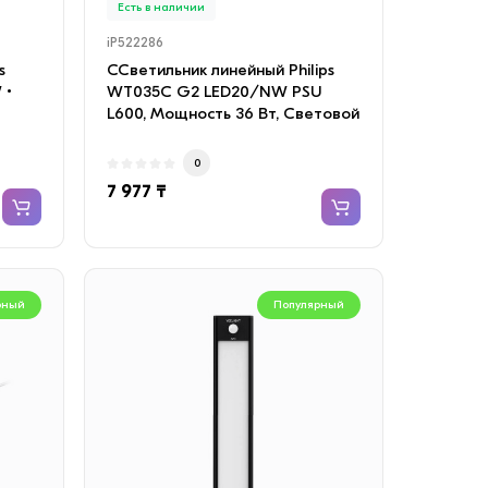
Есть в наличии
iP522286
s
ССветильник линейный Philips
 •
WT035C G2 LED20/NW PSU
L600, Мощность 36 Вт, Световой
поток 4000 Лм, Цв..
0
7 977 ₸
рный
Популярный