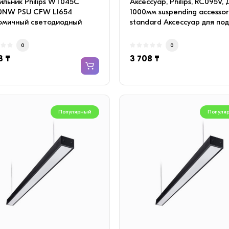
ильник Philips WT045C
Аксессуар, Philips, RC095V,
0NW PSU CFW L1654
1000мм suspending accessor
омичный светодиодный
standard Аксессуар для по
льник для внутренне..
свети..
0
0
3 ₸
3 708 ₸
Популярный
Популя