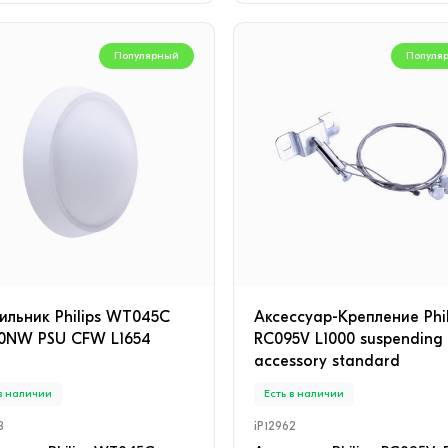
Популярный
Популя
ильник Philips WT045C
Аксессуар-Крепление Phil
0NW PSU CFW L1654
RC095V L1000 suspending
accessory standard
 в наличии
Есть в наличии
3
iP12962