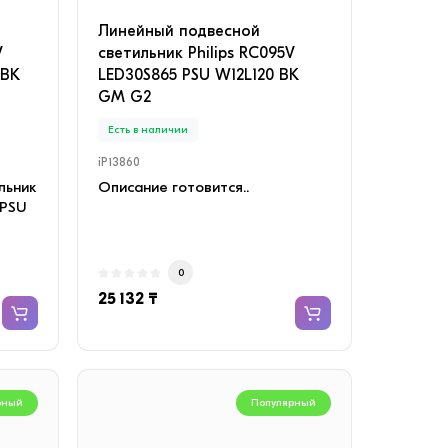
Линейный подвесной
V
светильник Philips RC095V
 BK
LED30S865 PSU W12L120 BK
GM G2
Есть в наличии
iP13860
льник
Описание готовится..
 PSU
0
25 132 ₸
рный
Популярный