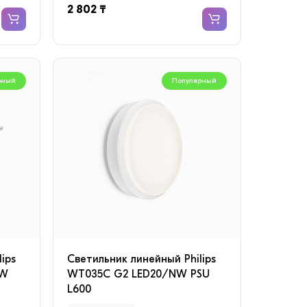
2 802 ₸
рный
Популярный
ips
Светильник линейный Philips
SW
WT035C G2 LED20/NW PSU
L600