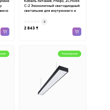
 Длина
Кабель питания, Philips, ZCH086
y
C-2 Экономичный светодиодный
двеса
светильник для внутреннего и
внешнег..
0
2 843 ₸
рный
Популярный