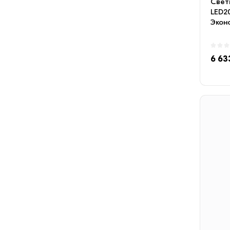
Cвет
LED2
Экон
свети
6 63