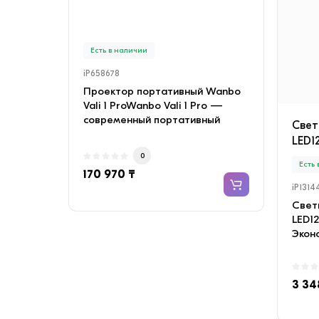
INVE
медн
Есть в наличии
Есть
iP658678
iP658
Проектор портативный Wanbo
Конд
Vali 1 ProWanbo Vali 1 Pro —
SAVIN
современный портативный
с мед
Cвет
проектор с качествен..
Объе
LED1
0
Есть
170 970 ₸
135 
iP1314
Cвет
LED1
Экон
свети
3 34