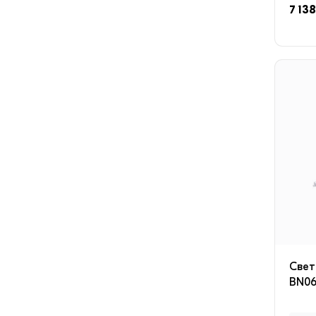
7 138
Свет
BN06