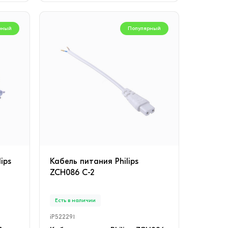
рный
Популярный
ips
Кабель питания Philips
ZCH086 C-2
Есть в наличии
iP522291