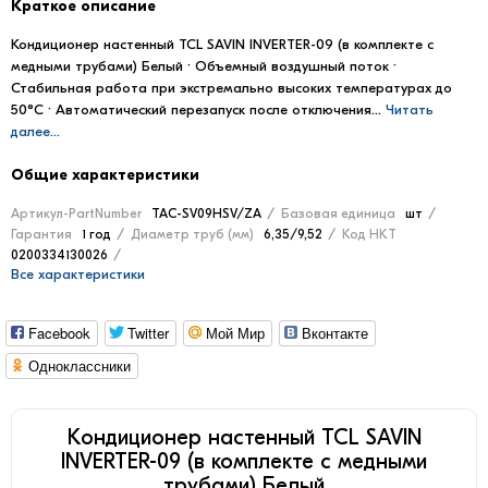
Краткое описание
Кондиционер настенный TCL SAVIN INVERTER-09 (в комплекте с
медными трубами) Белый · Объемный воздушный поток ·
Стабильная работа при экстремально высоких температурах до
50°C · Автоматический перезапуск после отключения...
Читать
далее...
Общие характеристики
Артикул-PartNumber
TAC-SV09HSV/ZA
Базовая единица
шт
Гарантия
1 год
Диаметр труб (мм)
6,35/9,52
Код НКТ
0200334130026
Все характеристики
Facebook
Twitter
Мой Мир
Вконтакте
Одноклассники
Кондиционер настенный TCL SAVIN
INVERTER-09 (в комплекте с медными
трубами) Белый