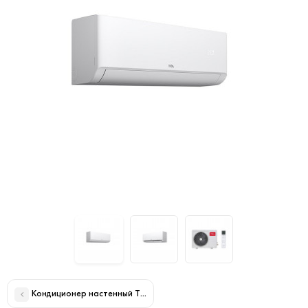
Кондиционер настенный TCL SAVIN TAC-SV12HS/ZB (в комплекте с 