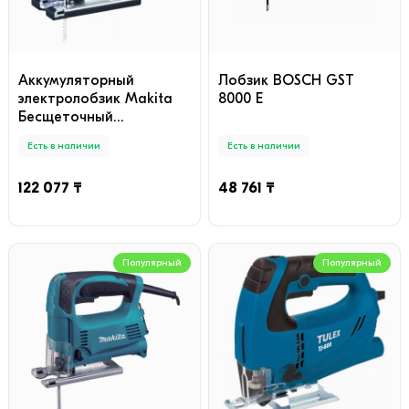
Аккумуляторный
Лобзик BOSCH GST
электролобзик Makita
8000 E
Бесщеточный
аккумуляторный лобзик
Есть в наличии
Есть в наличии
Makita XVJ03Z (DJV182Z)
18V Li-ion без
122 077 ₸
48 761 ₸
аккумулятора и
зарядного устройства
(Великобритания), без
аккумулятора
Популярный
Популярный