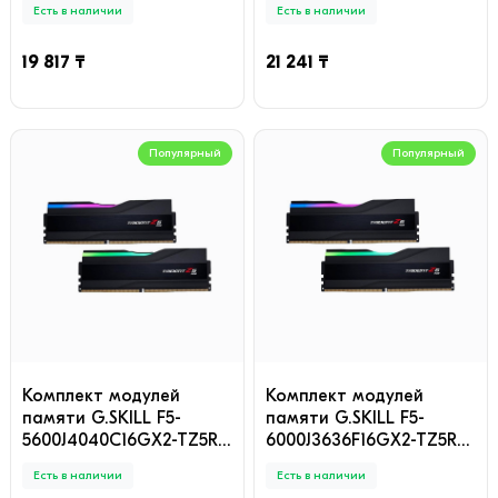
Есть в наличии
Есть в наличии
2400MHz
2666MHz
19 817 ₸
21 241 ₸
Популярный
Популярный
Комплект модулей
Комплект модулей
памяти G.SKILL F5-
памяти G.SKILL F5-
5600J4040C16GX2-TZ5RK
6000J3636F16GX2-TZ5RK
32GB (Kit 2x16GB)
32GB (Kit 2x16GB)
Есть в наличии
Есть в наличии
5600MHz
6000MHz