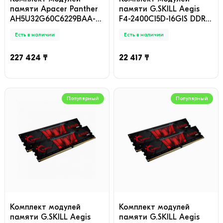
памяти Apacer Panther
памяти G.SKILL Aegis
AH5U32G60C6229BAA-2
F4-2400C15D-16GIS DDR4
DDR5 32GB (Kit 2x16GB)
16GB (Kit 2x8GB)
Есть в наличии
Есть в наличии
2400MHz
227 424 ₸
22 417 ₸
Популярный
Популярный
Комплект модулей
Комплект модулей
памяти G.SKILL Aegis
памяти G.SKILL Aegis