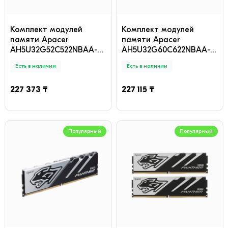
Комплект модулей
Комплект модулей
памяти Apacer
памяти Apacer
AH5U32G52C522NBAA-2
AH5U32G60C622NBAA-2
DDR5 32GB (kit 2x16GB)
DDR5 32GB (kit 2x16GB)
Есть в наличии
Есть в наличии
227 373 ₸
227 115 ₸
Популярный
Популярный