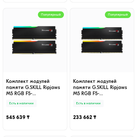
Популярный
Популярный
Комплект модулей
Комплект модулей
памяти G.SKILL Ripjaws
памяти G.SKILL Ripjaws
M5 RGB F5-
M5 RGB F5-
6000J3238G32GX2-
6000J3636F16GX2-RM5RK
Есть в наличии
Есть в наличии
RM5RK 64GB (Kit
32GB (Kit 2x16GB)
2x32GB) 6000MHz
6000MHz
545 639 ₸
233 662 ₸