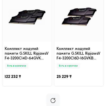
Комплект модулей
Комплект модулей
памяти G.SKILL RipjawsV
памяти G.SKILL RipjawsV
F4-3200C14D-64GVK
F4-3200C16D-16GVKB
DDR4 64GB (Kit 2x32GB)
DDR4 16GB (Kit 2x8GB)
Есть в наличии
Есть в наличии
3200MHz
3200MHz
122 232 ₸
25 229 ₸