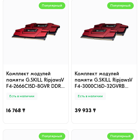
Популярный
Популярный
Комплект модулей
Комплект модулей
памяти G.SKILL RipjawsV
памяти G.SKILL RipjawsV
F4-2666C15D-8GVR DDR4
F4-3000C16D-32GVRB
8GB (Kit 2x4GB)
DDR4 32GB (Kit 2x16GB)
Есть в наличии
Есть в наличии
2666MHz
3000MHz
16 768 ₸
39 933 ₸
Популярный
Популярный