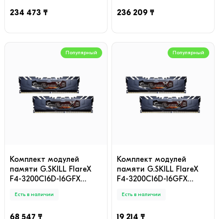
234 473 ₸
236 209 ₸
Популярный
Популярный
Комплект модулей
Комплект модулей
памяти G.SKILL FlareX
памяти G.SKILL FlareX
F4-3200C16D-16GFX
F4-3200C16D-16GFX
DDR4 16GB (Kit 2x8GB)
DDR4 16GB (Kit 2x8GB)
Есть в наличии
Есть в наличии
3200MHz
3200MHz
68 547 ₸
19 214 ₸