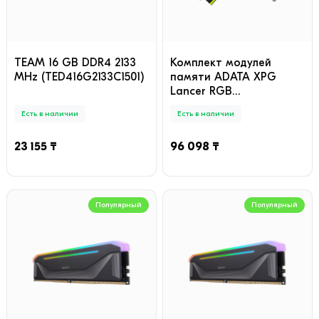
TEAM 16 GB DDR4 2133
Комплект модулей
MHz (TED416G2133C1501)
памяти ADATA XPG
Lancer RGB
AX5U7200C3416G-
Есть в наличии
Есть в наличии
DCLARBK DDR5 32GB (Kit
2x16GB) 7200MHz
23 155 ₸
96 098 ₸
Популярный
Популярный