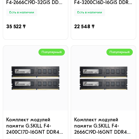
F4-2666C19D-32GIS DDR4
F4-3200C16D-16GIS DDR4
32GB (Kit 2x16GB)
16GB (Kit 2x8GB)
Есть в наличии
Есть в наличии
2666MHz
3200MHz
35 522 ₸
22 548 ₸
Популярный
Популярный
Комплект модулей
Комплект модулей
памяти G.SKILL F4-
памяти G.SKILL F4-
2400C17D-16GNT DDR4
2666C19D-16GNT DDR4
16GB (Kit 2x8GB)
16GB (Kit 2x8GB)