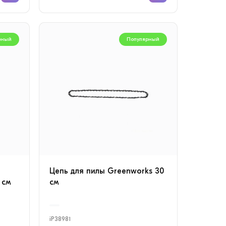
рный
Популярный
Цепь для пилы Greenworks 30
 см
см
iP38981