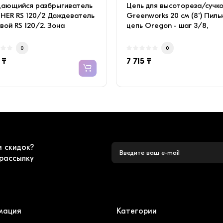
ающийся разбрыгиватель
Цепь для высотореза/сучк
HER RS 120/2 Дождеватель
Greenworks 20 см (8") Пиль
вой RS 120/2. Зона
цепь Oregon - шаг 3/8,
ния: при 2 ба..
количество звень..
0
0
 ₸
7 715 ₸
и скидок?
рассылку
мация
Категории