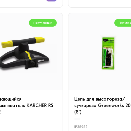
Популярный
Популя
щающийся
Цепь для высотореза/
рыгиватель KARCHER RS
сучкореза Greenworks 20
2
(8")
0
iP38982