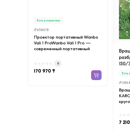
INVE
медн
Есть в наличии
Есть
iP658678
iP658
Проектор портативный Wanbo
Конд
Vali 1 ProWanbo Vali 1 Pro —
SAVIN
современный портативный
с мед
Вра
проектор с качествен..
Объе
разб
130/
0
170 970 ₸
135 
Есть
iP1186
Вращ
KARC
круго
ороше
7 210