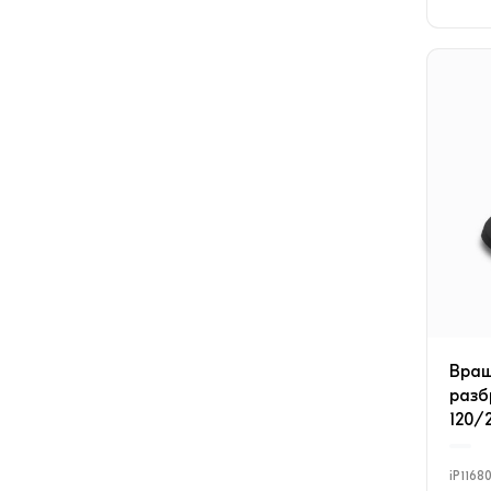
Вра
разб
120/
iP1168