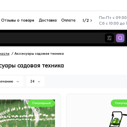
Пн-Пт с 09:00 
Отзывы о товаре
Доставка
Оплата
1/2
Сб с 10:00 до 
ности
Акссесуары садовая техника
суары садовая техника
олчанию
24
Популярный
Популя
Популярный
Популя
иционер настенный TCL
Перезаряжаемый фонар
N TAC-SV09HSV/ZA
Camelion RS940-CBH