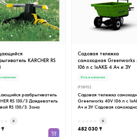
RTER (в комплекте с
ыми трубами) Белый
 в наличии
Есть в наличии
672
iP658666
иционер настенный TCL
Camelion RS940 2-в-1 фона
 INVERTER-09 (в комплекте
рабочий свет
ными трубами) Белый ·
Многофункциональный фо
щающийся
Садовая тележка
мный воздуш..
Camelion RS940 сочета..
рыгиватель KARCHER RS
самоходная Greenworks
3
106 л с 1хАКБ 4 Ач и ЗУ
0
0
960 ₸
2 192 ₸
 в наличии
Есть в наличии
4
iP38952
ающийся разбрыгиватель
Садовая тележка самоход
HER RS 130/3 Дождеватель
Greenworks 40V 106 л с 1хА
вой RS 130/3. Зона
Ач и ЗУ Садовая самоходн
ния: при 2 ба..
тележка Greenw..
0
0
 ₸
482 030 ₸