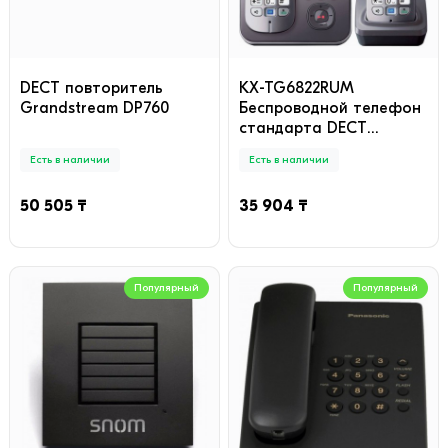
DECT повторитель
KX-TG6822RUM
Grandstream DP760
Беспроводной телефон
стандарта DECT
PANASONIC
Есть в наличии
Есть в наличии
50 505 ₸
35 904 ₸
Популярный
Популярный