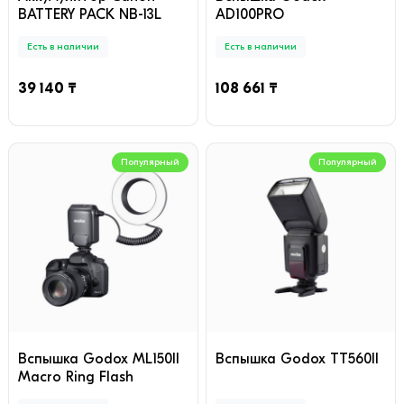
BATTERY PACK NB-13L
AD100PRO
Есть в наличии
Есть в наличии
39 140 ₸
108 661 ₸
Популярный
Популярный
Вспышка Godox ML150II
Вспышка Godox TT560II
Macro Ring Flash