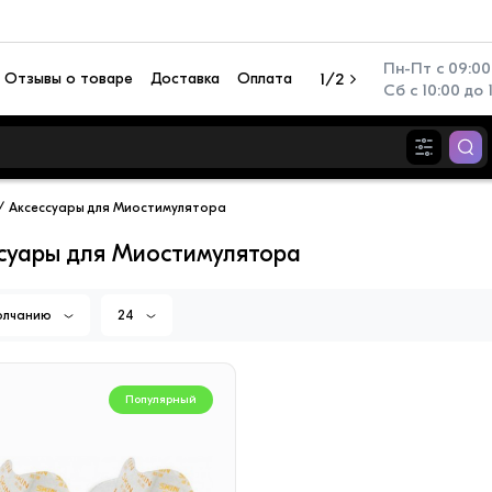
Пн-Пт с 09:00 
Отзывы о товаре
Доставка
Оплата
1/2
Сб с 10:00 до 
Аксессуары для Миостимулятора
суары для Миостимулятора
олчанию
24
Популярный
Популя
Популярный
иционер настенный TCL
Перезаряжаемый фонар
N TAC-SV09HSV/ZA
Camelion RS940-CBH