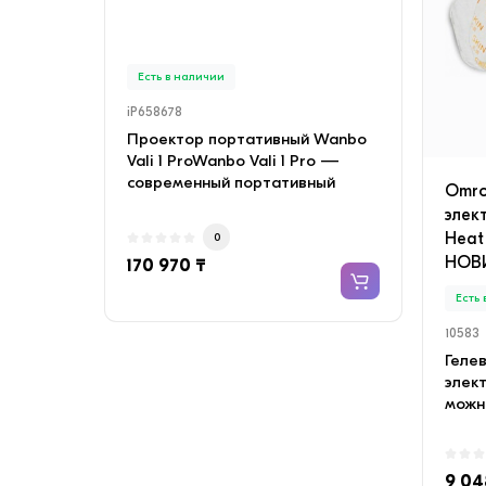
INVE
медн
Есть в наличии
Есть
iP658678
iP658
Проектор портативный Wanbo
Конд
Vali 1 ProWanbo Vali 1 Pro —
SAVIN
современный портативный
с мед
Omro
проектор с качествен..
Объе
элек
Heat
0
НОВИ
170 970 ₸
135 
Есть
10583
Гелев
элек
можно
прежд
9 04