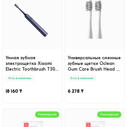
Умная зубная
Универсальные сменные
электрощетка Xiaomi
зубные щетки Oclean
Electric Toothbrush T302
Gum Care Brush Head 2-
Темно-синий
pk P1S12 W02 Белый
Есть в наличии
Есть в наличии
18 160 ₸
6 278 ₸
Популярный
Популярный