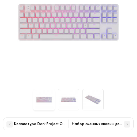
Клавиатура Dark Project One KD87A Black DPO-KD-87A-000300-GM
Набор сменных клавиш для клавиату