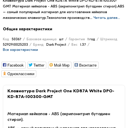
Клавиатура Dark Project One KD87A White DPO-KD-87A-100300-
GMT Материал кейкапов - ABS (акрилонитрил бутадиен стирол).ABS
– самый популярный материал для изготовления кейкапов
механических клавиатур.Технология производств...
Читать далее...
Общие характеристики
Код
50367
Базовая единица
шт
Гарантия
1 год
Штрихкод
5292910025203
Бренд
Dark Project
Вес
1.37
Все характеристики
Facebook
Twitter
Мой Мир
Вконтакте
Одноклассники
Клавиатура Dark Project One KD87A White DPO-
KD-87A-100300-GMT
Материал кейкапов - ABS (акрилонитрил бутадиен
стирол).